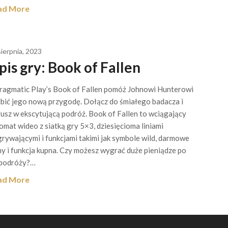
ad More
sierpnia, 2023
pis gry: Book of Fallen
ragmatic Play’s Book of Fallen pomóż Johnowi Hunterowi
bić jego nową przygodę. Dołącz do śmiałego badacza i
usz w ekscytującą podróż. Book of Fallen to wciągający
omat wideo z siatką gry 5×3, dziesięcioma liniami
rywającymi i funkcjami takimi jak symbole wild, darmowe
ny i funkcja kupna. Czy możesz wygrać duże pieniądze po
 podróży?…
ad More