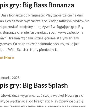
pis gry: Big Bass Bonanza
 Bass Bonanza od Pragmatic Play zabierze cię na dno
anu, co dziwnie wystarczająco. Żaden miłośnik slotów nie
e pozostać obojętny na tę żywą i wciągającą grę. Big
s Bonanza oferuje fascynującą rozgrywkę z pięcioma
nami, trzema rzędami i dziesięcioma stałymi liniami
ranych. Oferuje także doskonałe bonusy, takie jak
bole Wild, Scatter, ikony pieniędzy i…
ad More
sierpnia, 2023
pis gry: Big Bass Splash
 złowić duże wygrane, rzuć swoją wędkę! Nowa gra o
atyce wędkarskiej od Pragmatic Play z pewnością cię
hwyci. Żaden miłośnik wideo slotów nie może pozostać