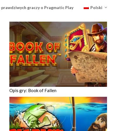
 prawdziwych graczy o Pragmatic Play
Polski
Opis gry: Book of Fallen