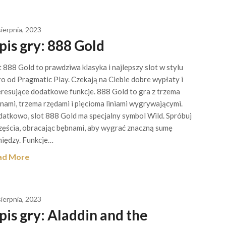
sierpnia, 2023
pis gry: 888 Gold
t 888 Gold to prawdziwa klasyka i najlepszy slot w stylu
ro od Pragmatic Play. Czekają na Ciebie dobre wypłaty i
eresujące dodatkowe funkcje. 888 Gold to gra z trzema
nami, trzema rzędami i pięcioma liniami wygrywającymi.
atkowo, slot 888 Gold ma specjalny symbol Wild. Spróbuj
zęścia, obracając bębnami, aby wygrać znaczną sumę
niędzy. Funkcje…
ad More
sierpnia, 2023
pis gry: Aladdin and the