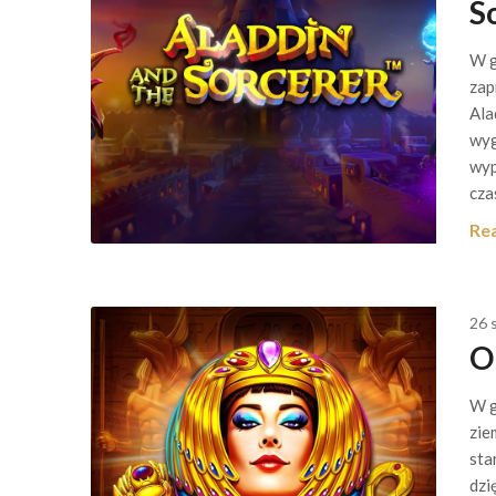
S
W g
zap
Ala
wyg
wyp
cza
Re
26 
O
W g
zie
sta
dzi