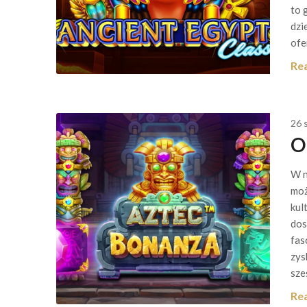
to 
dzi
ofe
Re
26 
O
W n
moż
kul
dos
fas
zys
sze
Re