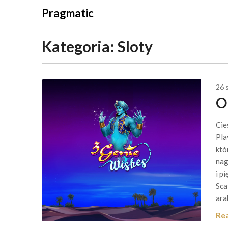
Skip
Pragmatic
to
content
Kategoria:
Sloty
26 
O
Cie
Pla
któ
nag
i p
Sca
ara
Re