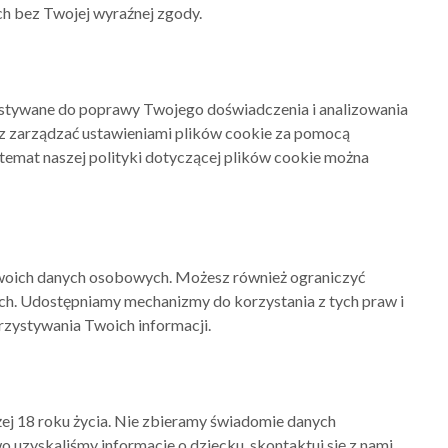
 bez Twojej wyraźnej zgody.
ystywane do poprawy Twojego doświadczenia i analizowania
sz zarządzać ustawieniami plików cookie za pomocą
temat naszej polityki dotyczącej plików cookie można
woich danych osobowych. Możesz również ograniczyć
ch. Udostępniamy mechanizmy do korzystania z tych praw i
zystywania Twoich informacji.
żej 18 roku życia. Nie zbieramy świadomie danych
 uzyskaliśmy informacje o dziecku, skontaktuj się z nami