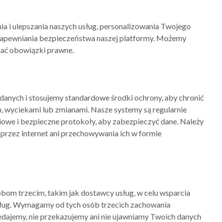
a i ulepszania naszych usług, personalizowania Twojego
zapewniania bezpieczeństwa naszej platformy. Możemy
niać obowiązki prawne.
anych i stosujemy standardowe środki ochrony, aby chronić
 wyciekami lub zmianami. Nasze systemy są regularnie
iowe i bezpieczne protokoły, aby zabezpieczyć dane. Należy
 przez internet ani przechowywania ich w formie
om trzecim, takim jak dostawcy usług, w celu wsparcia
sług. Wymagamy od tych osób trzecich zachowania
edajemy, nie przekazujemy ani nie ujawniamy Twoich danych