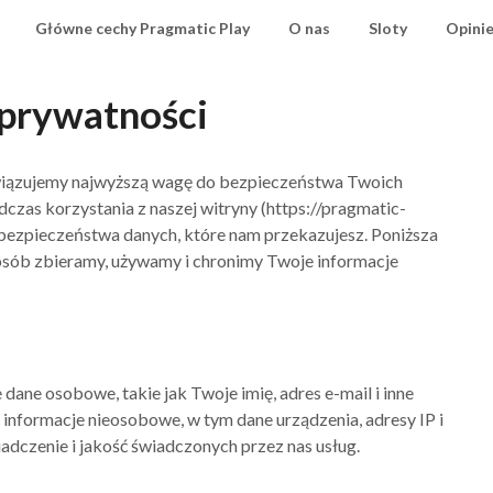
Główne cechy Pragmatic Play
O nas
Sloty
Opinie
 prywatności
ywiązujemy najwyższą wagę do bezpieczeństwa Twoich
zas korzystania z naszej witryny (https://pragmatic-
i bezpieczeństwa danych, które nam przekazujesz. Poniższa
posób zbieramy, używamy i chronimy Twoje informacje
dane osobowe, takie jak Twoje imię, adres e-mail i inne
nformacje nieosobowe, w tym dane urządzenia, adresy IP i
adczenie i jakość świadczonych przez nas usług.