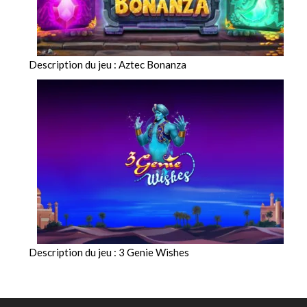
Description du jeu : Aztec Bonanza
Description du jeu : 3 Genie Wishes