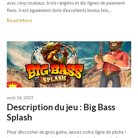
avec cinq rouleaux, trois rangées et dix lignes de paiement
fixes. Il est également doté d’excellents bonus tels…
Read More
août 26, 2023
Description du jeu : Big Bass
Splash
Pour décrocher de gros gains, lancez votre ligne de pêche !