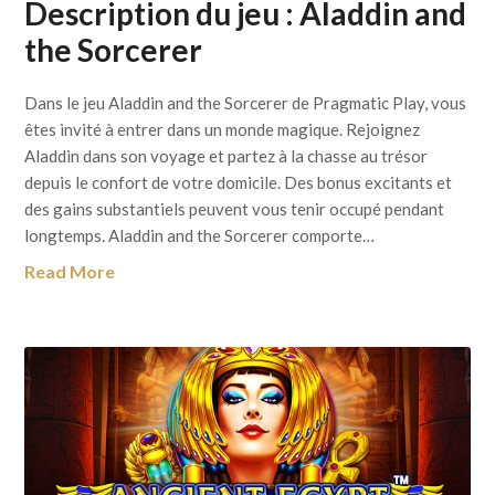
Description du jeu : Aladdin and
the Sorcerer
Dans le jeu Aladdin and the Sorcerer de Pragmatic Play, vous
êtes invité à entrer dans un monde magique. Rejoignez
Aladdin dans son voyage et partez à la chasse au trésor
depuis le confort de votre domicile. Des bonus excitants et
des gains substantiels peuvent vous tenir occupé pendant
longtemps. Aladdin and the Sorcerer comporte…
Read More