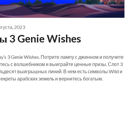
вгуста, 2023
ы 3 Genie Wishes
’s 3 Genie Wishes. Потрите лампу с джинном и получите
итесь с волшебником и выиграйте ценные призы. Слот 3
пятьдесят выигрышных линий. В нем есть символы Wild и
 секреты арабских земель и вернитесь богатым.