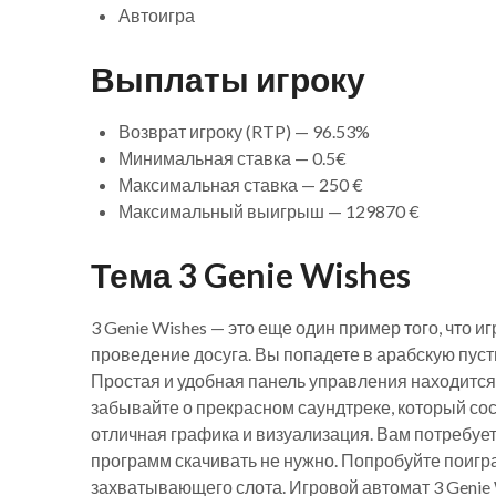
Автоигра
Выплаты игроку
Возврат игроку (RTP) — 96.53%
Минимальная ставка — 0.5€
Максимальная ставка — 250 €
Максимальный выигрыш — 129870 €
Тема
3 Genie Wishes
3 Genie Wishes — это еще один пример того, что 
проведение досуга. Вы попадете в арабскую пус
Простая и удобная панель управления находится 
забывайте о прекрасном саундтреке, который сос
отличная графика и визуализация. Вам потребует
программ скачивать не нужно. Попробуйте поиграть
захватывающего слота. Игровой автомат 3 Genie 