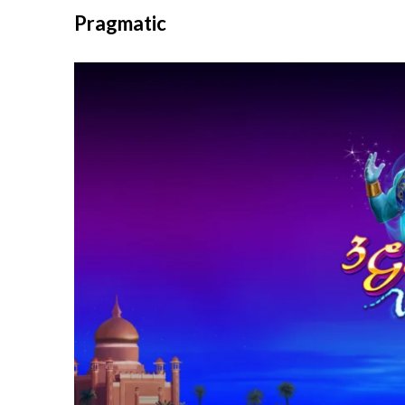
Перейти
Pragmatic
к
содержимому