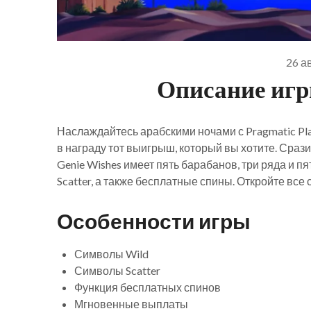
26 а
Описание игр
Наслаждайтесь арабскими ночами с Pragmatic Play
в награду тот выигрыш, который вы хотите. Сраз
Genie Wishes имеет пять барабанов, три ряда и 
Scatter, а также бесплатные спины. Откройте все
Особенности игры
Символы Wild
Символы Scatter
Функция бесплатных спинов
Мгновенные выплаты